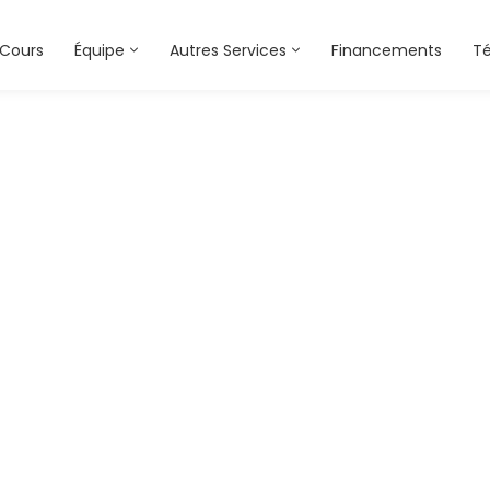
Cours
Équipe
Autres Services
Financements
T
team-member-0