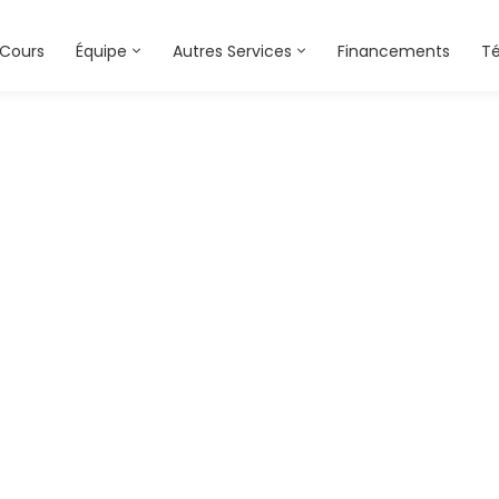
Cours
Équipe
Autres Services
Financements
T
me-2-image-box