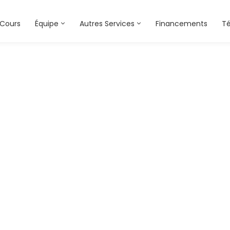
Cours
Équipe
Autres Services
Financements
T
homepage-image h