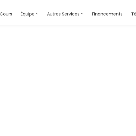
Cours
Équipe
Autres Services
Financements
T
ce-course-thumbn