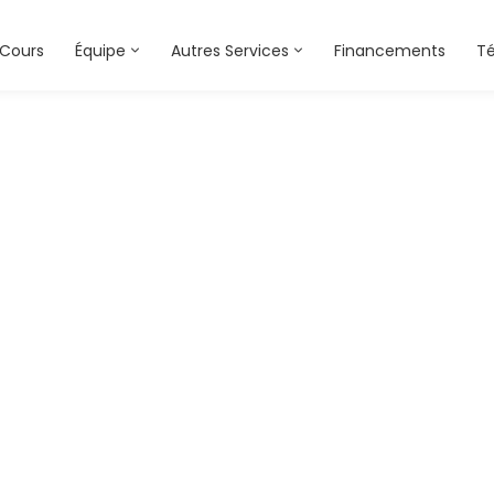
Cours
Équipe
Autres Services
Financements
T
urse-photography