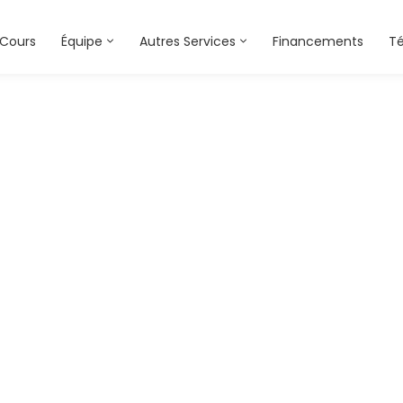
Cours
Équipe
Autres Services
Financements
T
client-logo-06