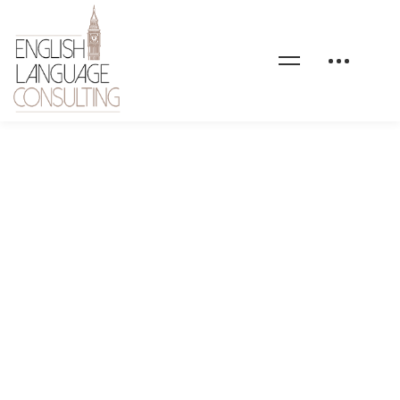
bg-elc-home-4