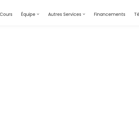
Cours
Équipe
Autres Services
Financements
T
home-3-custom-co