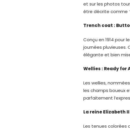
et sur les photos to
être décrite comme
Trench coat : Butt
Conçu en 1914 pour les
journées pluvieuses. 
élégante et bien mise
Wellies : Ready for
Les wellies, nommées 
les champs boueux et l
parfaitement l’expre
La reine Elizabeth 
Les tenues colorées d