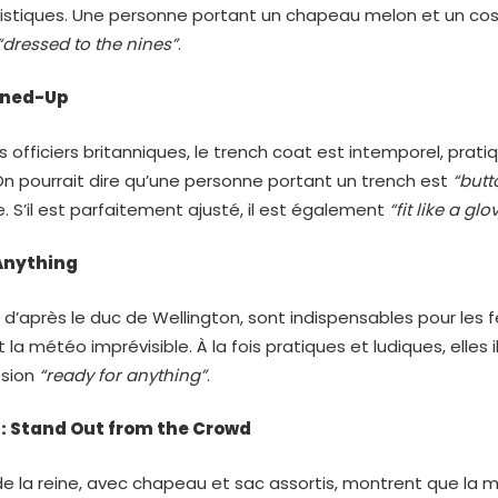
uristiques. Une personne portant un chapeau melon et un c
“dressed to the nines”
.
oned-Up
 officiers britanniques, le trench coat est intemporel, pratiq
On pourrait dire qu’une personne portant un trench est
“but
. S’il est parfaitement ajusté, il est également
“fit like a glo
 Anything
d’après le duc de Wellington, sont indispensables pour les f
a météo imprévisible. À la fois pratiques et ludiques, elles i
ssion
“ready for anything”
.
II : Stand Out from the Crowd
e la reine, avec chapeau et sac assortis, montrent que la 