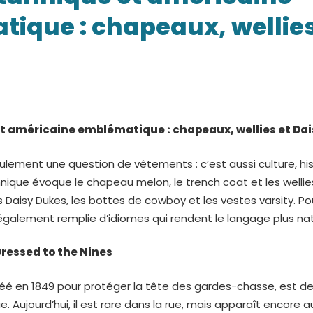
que
ique : chapeaux, wellies
ine
tique
t américaine emblématique : chapeaux, wellies et Da
lement une question de vêtements : c’est aussi culture, hist
x,
nnique évoque le chapeau melon, le trench coat et les wellies
 Daisy Dukes, les bottes de cowboy et les vestes varsity. P
également remplie d’idiomes qui rendent le langage plus natu
ressed to the Nines
éé en 1849 pour protéger la tête des gardes-chasse, est d
. Aujourd’hui, il est rare dans la rue, mais apparaît encore 