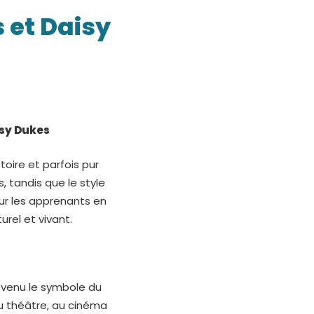
 et Daisy
isy Dukes
oire et parfois pur
, tandis que le style
our les apprenants en
rel et vivant.
evenu le symbole du
au théâtre, au cinéma