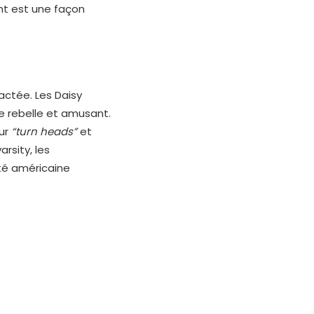
nt est une façon
actée. Les Daisy
e rebelle et amusant.
our
“turn heads”
et
rsity, les
té américaine