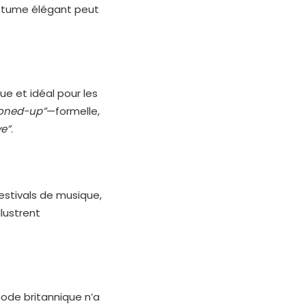
ostume élégant peut
ue et idéal pour les
toned-up”
—formelle,
ve”
.
estivals de musique,
llustrent
mode britannique n’a