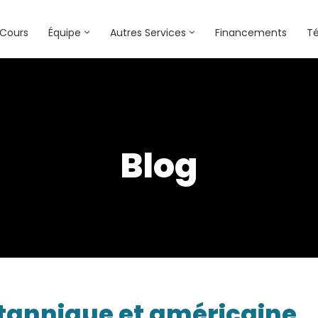
Cours
Équipe
Autres Services
Financements
T
Blog
tannique et américaine