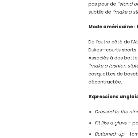
pas peur de
“stand o
subtile de
“make a st
Mode américaine : 
De l’autre côté de l’
Dukes—courts shorts 
Associés à des botte
“make a fashion stat
casquettes de baseba
décontractée.
Expressions anglai
Dressed to the nin
Fit like a glove
– pa
Buttoned-up
– for