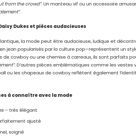
ut from the crowd”
. Un manteau vif ou un accessoire amusa
atement”
.
Daisy Dukes et pièces audacieuses
Atlantique, la mode peut être audacieuse, ludique et décontr
en jean popularisés par la culture pop—représentent un styl
s de cowboy ou une chemise à carreaux, ils sont parfaits p
ement”
. D’autres pièces emblématiques comme les vestes va
ll ou les chapeaux de cowboy reflètent également l’identi
ses à connaître avec la mode
es
– très élégant
rfaitement ajusté
mel, soigné