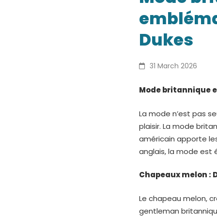
britanni
emblémat
et
Dukes
américa
31 March 2026
embléma
Mode britannique e
:
La mode n’est pas seu
chapeau
plaisir. La mode brita
américain apporte les
wellies
anglais, la mode est 
et
Chapeaux melon : D
Daisy
Le chapeau melon, cr
Dukes
gentleman britannique