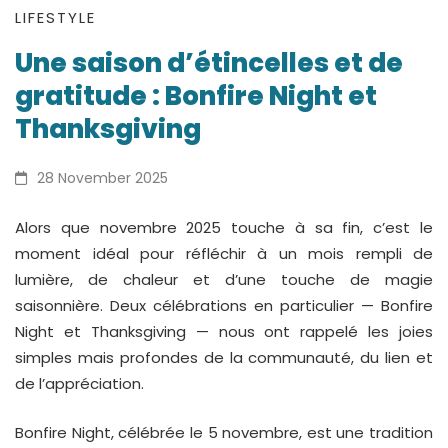
Une
LIFESTYLE
Une saison d’étincelles et de
saison
gratitude : Bonfire Night et
d’étincelles
Thanksgiving
et
28 November 2025
de
Alors que novembre 2025 touche à sa fin, c’est le
gratitude
moment idéal pour réfléchir à un mois rempli de
:
lumière, de chaleur et d’une touche de magie
saisonnière. Deux célébrations en particulier — Bonfire
Bonfire
Night et Thanksgiving — nous ont rappelé les joies
simples mais profondes de la communauté, du lien et
Night
de l’appréciation.
et
Bonfire Night, célébrée le 5 novembre, est une tradition